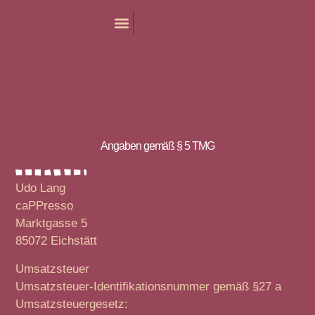
Unsere Marken
Unser Service
Kontakt & Anfahrt
Angaben gemäß § 5 TMG
Udo Lang
caPPresso
Marktgasse 5
85072 Eichstätt
Umsatzsteuer
Umsatzsteuer-Identifikationsnummer gemäß §27 a
Umsatzsteuergesetz: